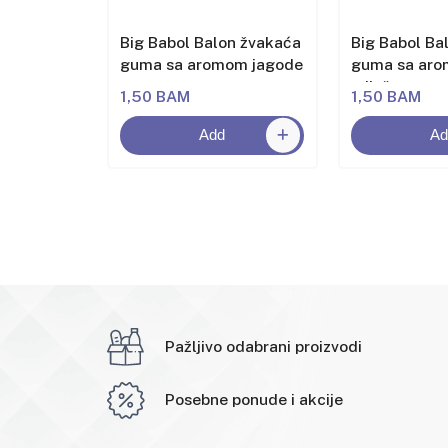
n žvakaća
Big Babol Balon žvakaća
Big Babol Ba
om
guma sa aromom jagode
guma sa ar
miješanog v
1,50 BAM
1,50 BAM
Add
Ad
Pažljivo odabrani proizvodi
Posebne ponude i akcije