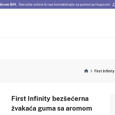
širom BiH.
Naručite online ili nas kontaktirajte za pomoć pri kupovini.
Z
omene Istanbula!
Pažljivo odabrani proizvodi i posebne ponude za vas
širom BiH.
Naručite online ili nas kontaktirajte za pomoć pri kupovini.
Z
First Infini
First Infinity bezšećerna
žvakaća guma sa aromom