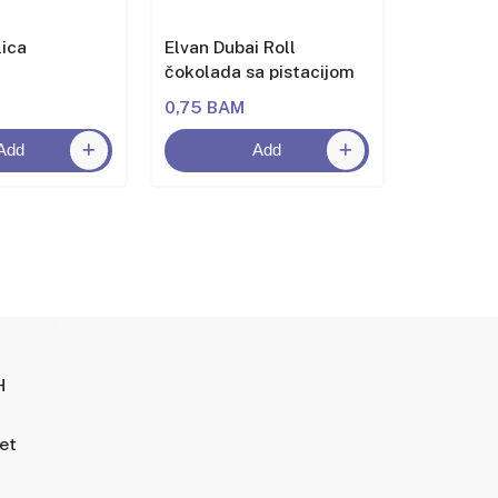
lica
Elvan Dubai Roll
Eti Beni
čokolada sa pistacijom
kolačić
0,75 BAM
2,00 BA
Add
Add
H
tet