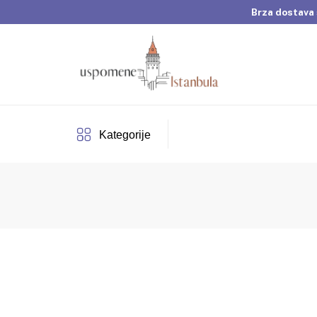
Brza dostava 
Dobrodošli u Usp
Brza dostava 
Kategorije