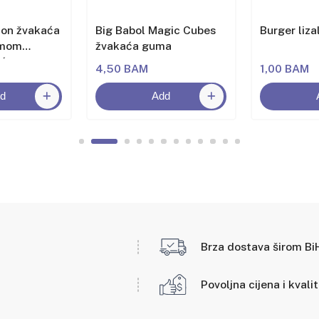
lon žvakaća
Big Babol Magic Cubes
Burger liza
omom
žvakaća guma
oća
4,50 BAM
1,00 BAM
d
Add
Brza dostava širom Bi
Povoljna cijena i kvali