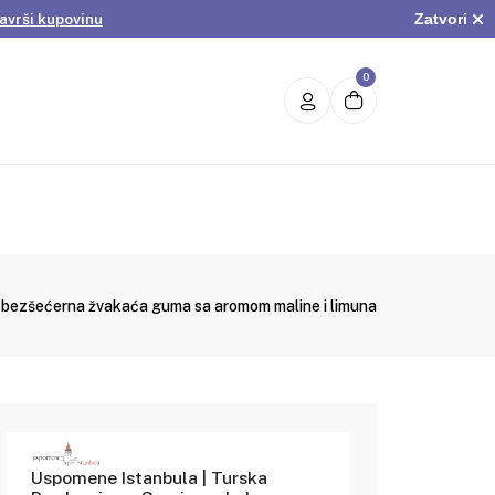
Zatvori
avrši kupovinu
.
Pogledaj ponudu
avrši kupovinu
0
ty bezšećerna žvakaća guma sa aromom maline i limuna
Uspomene Istanbula | Turska