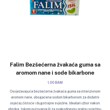
Falim Bezšećerna žvakaća guma sa
aromom nane i sode bikarbone
1,00 BAM
Osvježavajuća bezšećerna žvakaća guma sa intenzivnom
aromom nane, obogaćena sodom bikarbonom za dodatni
osjećaj čistoće i dugotrajne svježine. Idealan izbor nakon
obroka, tokom putovanja ili za svakodnevnu oralnu svježinu.