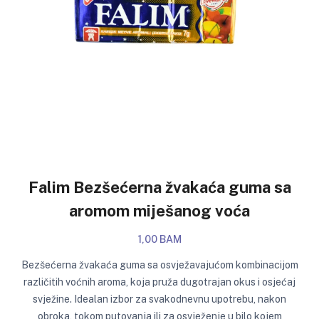
Falim Bezšećerna žvakaća guma sa
aromom miješanog voća
1,00 BAM
Bezšećerna žvakaća guma sa osvježavajućom kombinacijom
različitih voćnih aroma, koja pruža dugotrajan okus i osjećaj
svježine. Idealan izbor za svakodnevnu upotrebu, nakon
obroka, tokom putovanja ili za osvježenje u bilo kojem