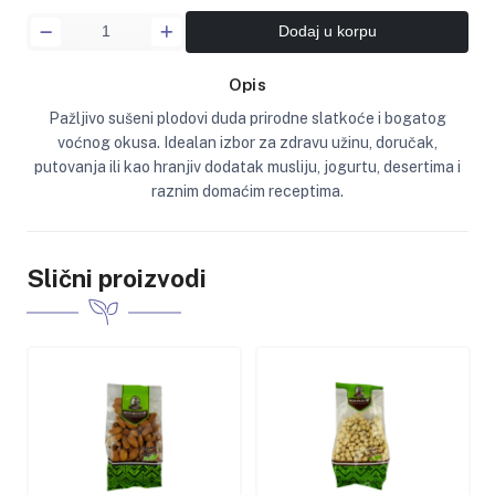
Dodaj u korpu
Opis
Pažljivo sušeni plodovi duda prirodne slatkoće i bogatog
voćnog okusa. Idealan izbor za zdravu užinu, doručak,
putovanja ili kao hranjiv dodatak musliju, jogurtu, desertima i
raznim domaćim receptima.
Slični proizvodi