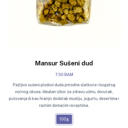
Mansur Sušeni dud
7,50 BAM
Pažljivo sušeni plodovi duda prirodne slatkoće i bogatog
voćnog okusa. Idealan izbor za zdravu užinu, doručak,
putovanja ili kao hranjiv dodatak musliju, jogurtu, desertima i
raznim domaćim receptima.
100g