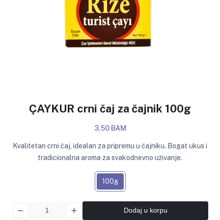
ÇAYKUR crni čaj za čajnik 100g
3,50 BAM
Kvalitetan crni čaj, idealan za pripremu u čajniku. Bogat ukus i
tradicionalna aroma za svakodnevno uživanje.
100g
Dodaj u korpu