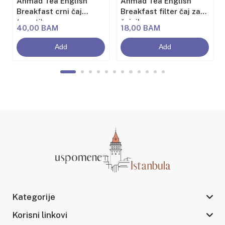
Ahmad Tea English
Ahmad Tea English
Breakfast crni čaj
Breakfast filter čaj za
(rasuti)
čajnik
40,00 BAM
18,00 BAM
Add
Add
Kategorije
Korisni linkovi