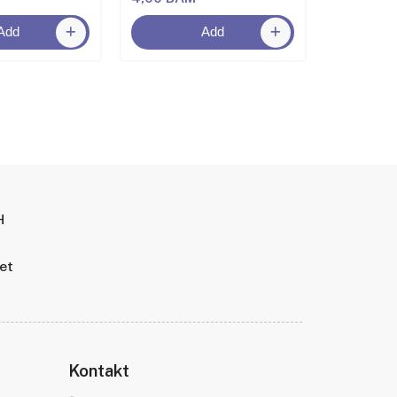
Add
Add
H
tet
Kontakt