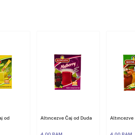
aj od
Altıncezve Čaj od Duda
Altıncezve
4,00 BAM
4,00 BAM