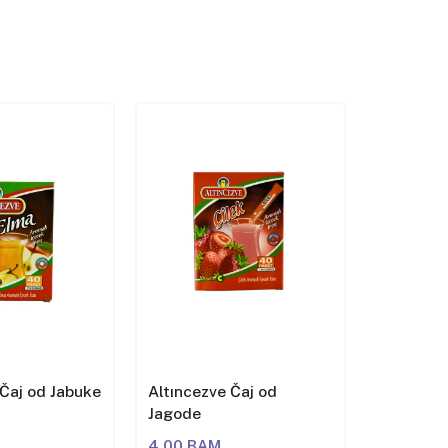
 Čaj od Jabuke
Altıncezve Čaj od
Altıncezv
Jagode
4,00 BAM
4,00 BA