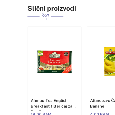
Slični proizvodi
lish
Ahmad Tea English
Altıncezve Č
čaj
Breakfast filter čaj za
Banane
čajnik
18,00 BAM
4,00 BAM