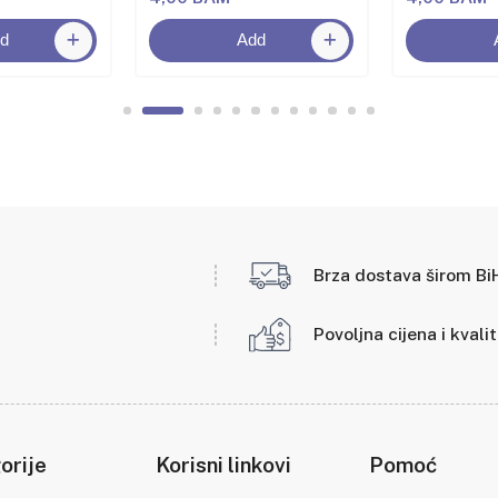
d
Add
Brza dostava širom Bi
Povoljna cijena i kvali
orije
Korisni linkovi
Pomoć