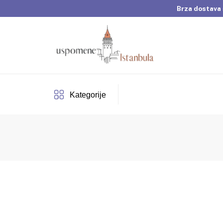
Brza dostava 
Dobrodošli u Usp
Brza dostava 
Kategorije