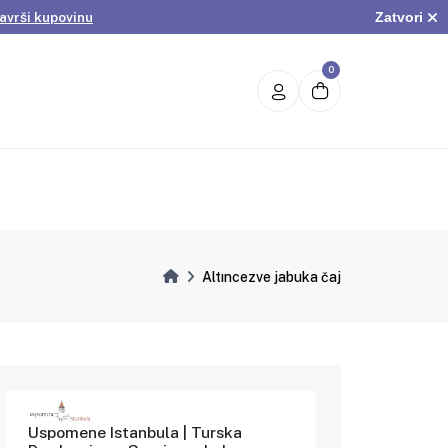
Zatvori
avrši kupovinu
.
Pogledaj ponudu
avrši kupovinu
0
Altıncezve jabuka čaj
Uspomene Istanbula | Turska