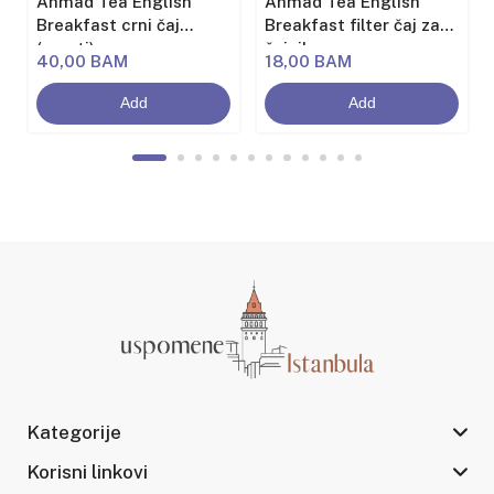
Ahmad Tea English
Ahmad Tea English
Breakfast crni čaj
Breakfast filter čaj za
(rasuti)
čajnik
40,00 BAM
18,00 BAM
Add
Add
Kategorije
Korisni linkovi