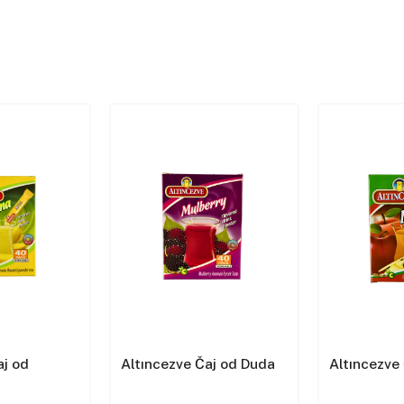
aj od
Altıncezve Čaj od Duda
Altıncezve