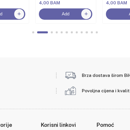
4,00 BAM
4,00 BAM
d
Add
Brza dostava širom Bi
Povoljna cijena i kvali
orije
Korisni linkovi
Pomoć