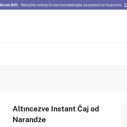
širom BiH.
Naručite online ili nas kontaktirajte za pomoć pri kupovini.
Z
omene Istanbula!
Pažljivo odabrani proizvodi i posebne ponude za vas
širom BiH.
Naručite online ili nas kontaktirajte za pomoć pri kupovini.
Z
Altıncezve Instant Čaj od
Narandže