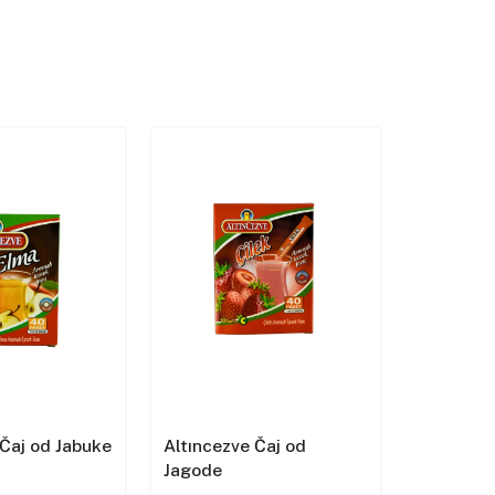
 Čaj od Jabuke
Altıncezve Čaj od
Altıncezv
Jagode