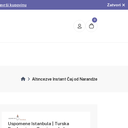
Zatvori
avrši kupovinu
.
Pogledaj ponudu
avrši kupovinu
0
Altıncezve Instant Čaj od Narandže
Uspomene Istanbula | Turska