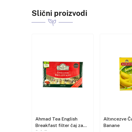
Slični proizvodi
lish
Ahmad Tea English
Altıncezve Č
čaj
Breakfast filter čaj za
Banane
čajnik