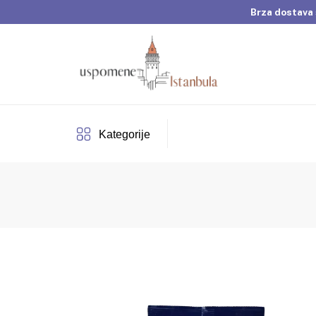
Brza dostava 
Dobrodošli u Usp
Brza dostava 
Kategorije