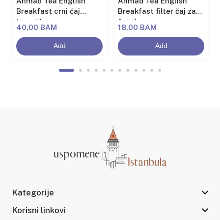
Ahmad Tea English
Ahmad Tea English
Breakfast crni čaj
Breakfast filter čaj za
(rasuti)
čajnik
40,00 BAM
18,00 BAM
Add
Add
Kategorije
Korisni linkovi