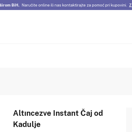
širom BiH.
Naručite online ili nas kontaktirajte za pomoć pri kupovini.
Z
omene Istanbula!
Pažljivo odabrani proizvodi i posebne ponude za vas
širom BiH.
Naručite online ili nas kontaktirajte za pomoć pri kupovini.
Z
Altıncezve Instant Čaj od
Kadulje