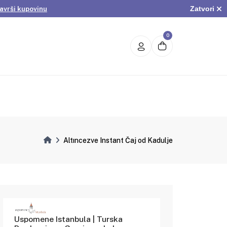
Zatvori
avrši kupovinu
.
Pogledaj ponudu
avrši kupovinu
0
Altıncezve Instant Čaj od Kadulje
Uspomene Istanbula | Turska