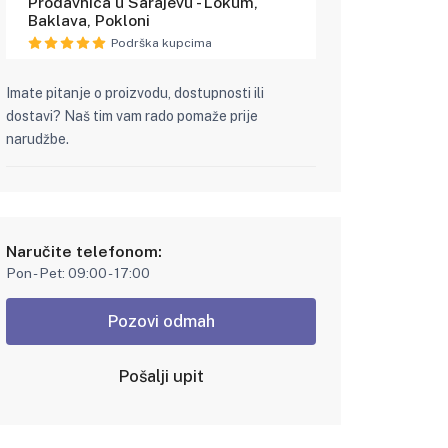
Prodavnica u Sarajevu - Lokum,
Baklava, Pokloni
Podrška kupcima
Imate pitanje o proizvodu, dostupnosti ili
dostavi? Naš tim vam rado pomaže prije
narudžbe.
Naručite telefonom:
Pon - Pet: 09:00 - 17:00
Pozovi odmah
Pošalji upit