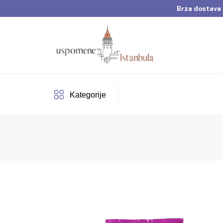
Brza dostava 
Dobrodošli u Usp
Brza dostava 
Kategorije