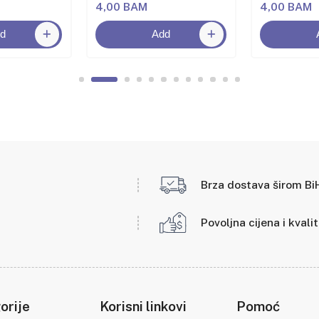
4,00 BAM
4,00 BAM
d
Add
Brza dostava širom Bi
Povoljna cijena i kvali
orije
Korisni linkovi
Pomoć