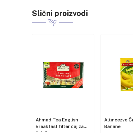
Slični proizvodi
lish
Ahmad Tea English
Altıncezve Č
čaj
Breakfast filter čaj za
Banane
čajnik