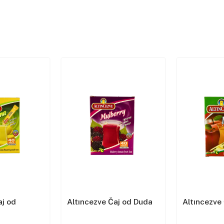
aj od
Altıncezve Čaj od Duda
Altıncezve